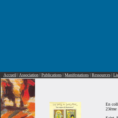
Accueil
|
Association
|
Publications
|
Manifestations
|
Ressources
|
Li
En coll
23ème s
Saint 