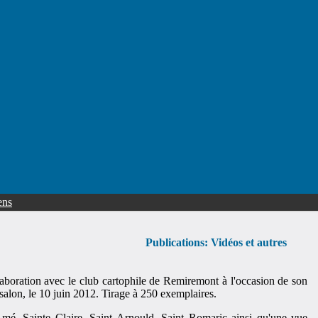
ens
Publications: Vidéos
et autres
aboration avec le club cartophile de Remiremont à l'occasion de son
alon, le 10 juin 2012. Tirage à 250 exemplaires.
Amé, Sainte Claire, Saint Arnould, Saint Romaric ainsi qu'une vue