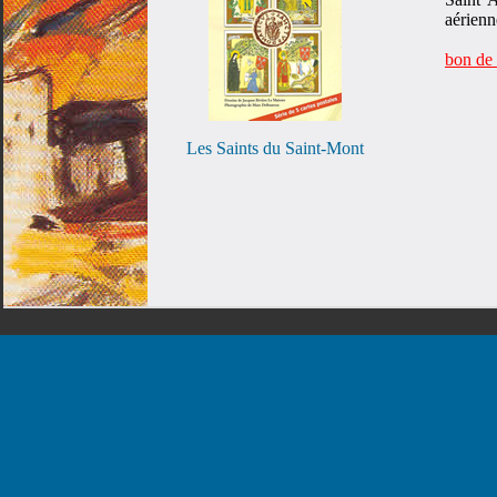
aérienn
bon de
Les Saints du Saint-Mont