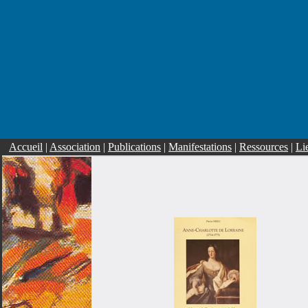
Accueil
|
Association
|
Publications
|
Manifestations
|
Ressources
|
Li