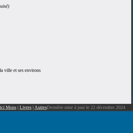
uisé)
 ville et ses environs
ici Mons
|
Livres
|
Autres
Dernière mise à jour le 22 décembre 2024