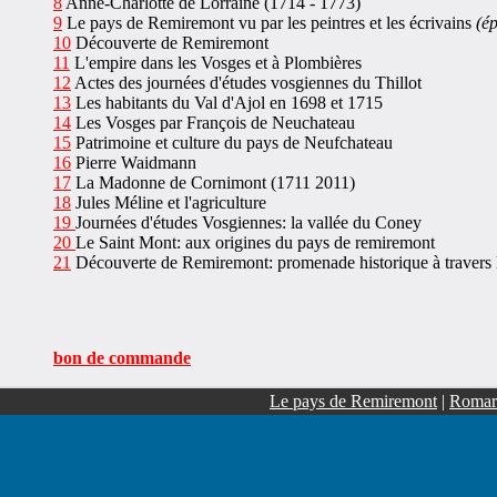
8
Anne-Charlotte de Lorraine (1714 - 1773)
9
Le pays de Remiremont vu par les peintres et les écrivains
(ép
10
Découverte de Remiremont
11
L'empire dans les Vosges et à Plombières
12
Actes des journées d'études vosgiennes du Thillot
13
Les habitants du Val d'Ajol en 1698 et 1715
14
Les Vosges par François de Neuchateau
15
Patrimoine et culture du pays de Neufchateau
16
Pierre Waidmann
17
La Madonne de Cornimont (1711 2011)
18
Jules Méline et l'agriculture
19
Journées d'études Vosgiennes: la vallée du Coney
20
Le Saint Mont: aux origines du pays de remiremont
21
Découverte de Remiremont: promenade historique à travers la
bon de commande
Le pays de Remiremont
|
Romar