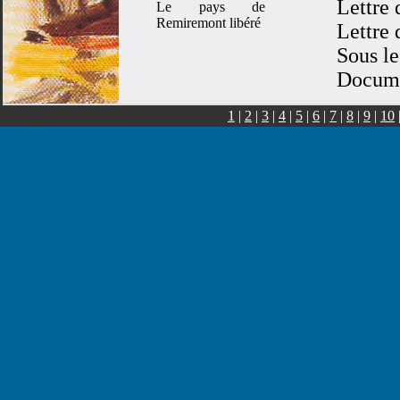
Lettre
Le pays de
Remiremont libéré
Lettre
Sous l
Docum
Journa
1
|
2
|
3
|
4
|
5
|
6
|
7
|
8
|
9
|
10
Article
Liste d
Messag
Avis d
Procla
Délibér