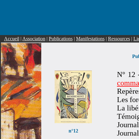
Accueil
|
Association
|
Publications
|
Manifestations
|
Ressources
|
Li
Pub
N° 12 
comma
Repère
Les for
La lib
Témoi
Journa
n°12
Journa