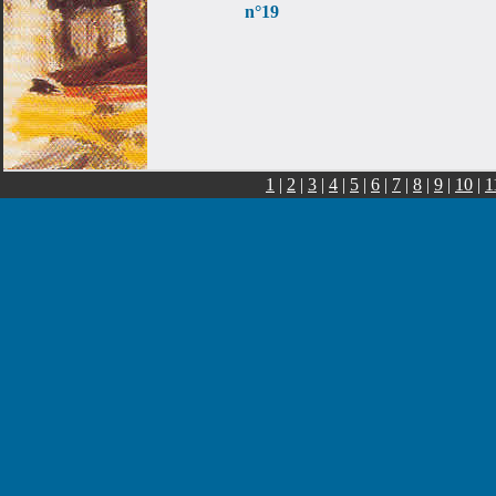
n°19
1
|
2
|
3
|
4
|
5
|
6
|
7
|
8
|
9
|
10
|
1