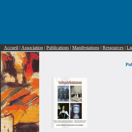
Accueil
|
Association
|
Publications
|
Manifestations
|
Ressources
|
Li
Pub