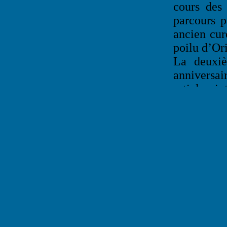
cours des 
parcours p
ancien cur
poilu d’Ori
La deuxiè
anniversai
articles i
illustrée 
VIIIème Ar
par la na
française
montagnes
Les trois
singuliers
région de 
Beatrix de
de Remire