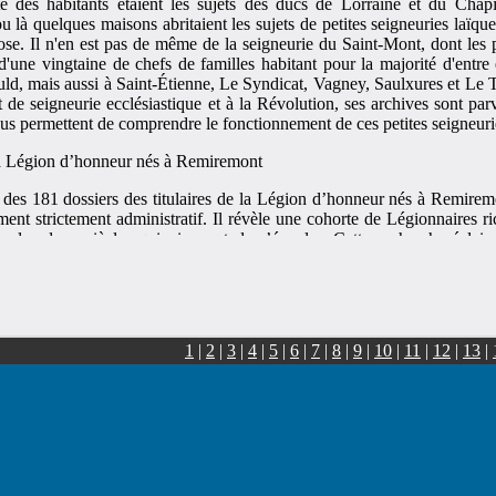
té des habitants étaient les sujets des ducs de Lorraine et du Chapi
 là quelques maisons abritaient les sujets de petites seigneuries laïqu
ose. Il n'en est pas de même de la seigneurie du Saint-Mont, dont les 
 d'une vingtaine de chefs de familles habitant pour la majorité d'entre
d, mais aussi à Saint-Étienne, Le Syndicat, Vagney, Saulxures et Le T
t de seigneurie ecclésiastique et à la Révolution, ses archives sont pa
ous permettent de comprendre le fonctionnement de ces petites seigneur
 la Légion d’honneur nés à Remiremont
des 181 dossiers des titulaires de la Légion d’honneur nés à Remirem
ment strictement administratif. Il révèle une cohorte de Légionnaires r
r les deux siècles qui viennent de s’écouler. Cette recherche éclair
 des aspects politiques, militaires, économiques et sociologiques pro
iremont qui ont pris leur part à la construction de notre nation. Leurs 
inguliers, leurs origines souvent modestes et leurs mérites reconnus d
riés. Mais chacun d’entre eux devrait continuer encore aujourd’hui 
1
|
2
|
3
|
4
|
5
|
6
|
7
|
8
|
9
|
10
|
11
|
12
|
13
|
 Remiremont
rmets, cette pâtisserie, fabriquée et distribuée par sept pâtissiers de la v
 aujourd’hui mise en oeuvre que par un unique fournil. Cette ru
ffre aux lecteurs trois suggestions de recettes possibles, se voudr
rovoquer un renouveau de sa fabrication au sein d’un plus grand 
de la ville. La loriquette le mérite bien ! De même, sans aucunement r