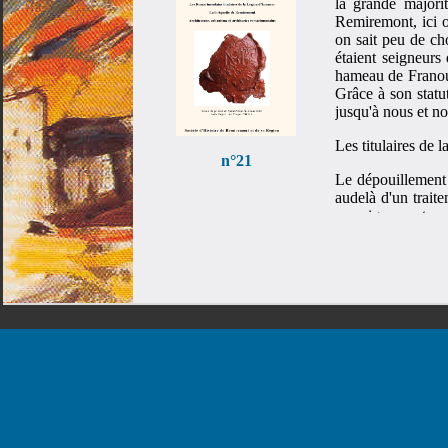
la grande majori
Remiremont, ici ou
on sait peu de ch
étaient seigneurs
hameau de Franoul
Grâce à son statu
jusqu'à nous et n
Les titulaires de
n°21
Le dépouillement 
audelà d'un traite
renseignements su
d’un jour nouveau
ces enfants de Rem
ont parfois été s
domaines très va
servir d’exemple.
La loriquette de
Très prisée des gou
1970, n’est plus
gourmande, qui o
redynamiser et p
d’établissements 