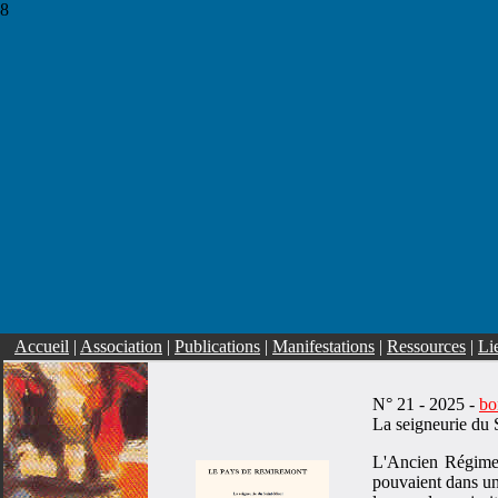
8
Accueil
|
Association
|
Publications
|
Manifestations
|
Ressources
|
Li
N° 21 - 2025 -
bo
La seigneurie du
L'Ancien Régime s
pouvaient dans un