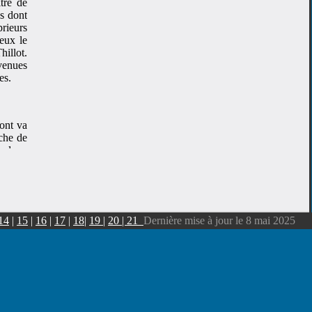
tre de
es dont
prieurs
 eux le
hillot.
rvenues
ies.
ont va
iche de
e donc
pres à
destins
ans des
à nous
14
|
15
|
16
|
17
|
18
|
19
|
20 | 21
Dernière mise à jour le 8 mai 2025
ille en
brique
ait de
nombre
emettre